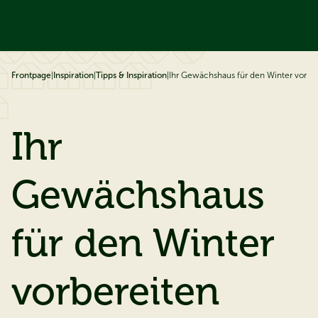
ip to content
Frontpage
|
Inspiration
|
Tipps & Inspiration
|
Ihr Gewächshaus für den Winter vorbe
Ihr
Gewächshaus
für den Winter
vorbereiten