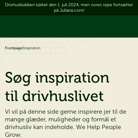
Drivhusklubben lukket den 1. juli 2024, men vores rejse fortsætter
å til indhold
på Juliana.com!
Frontpage
|
Inspiration
Søg inspiration
til drivhuslivet
Vi vil på denne side gerne inspirere jer til de
mange glæder, muligheder og formål et
drivhusliv kan indeholde. We Help People
Grow.