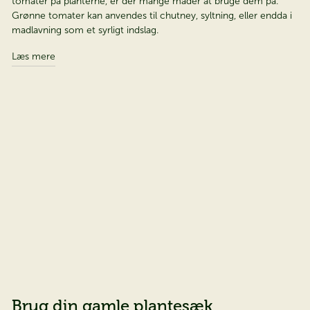
tomater på planterne, er der mange måder at bruge dem på.
Grønne tomater kan anvendes til chutney, syltning, eller endda i
madlavning som et syrligt indslag.
Læs mere
Brug din gamle plantesæk