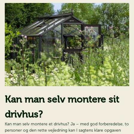
Kan man selv montere sit
drivhus?
Kan man selv montere et drivhus? Ja – med god forberedelse, to
personer og den rette vejledning kan I sagtens klare opgaven